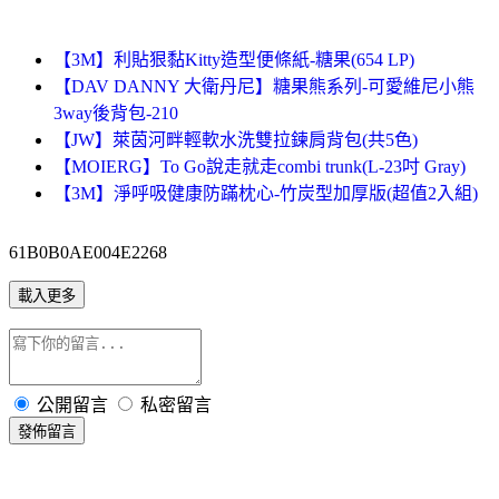
【3M】利貼狠黏Kitty造型便條紙-糖果(654 LP)
【DAV DANNY 大衛丹尼】糖果熊系列-可愛維尼小熊
3way後背包-210
【JW】萊茵河畔輕軟水洗雙拉鍊肩背包(共5色)
【MOIERG】To Go說走就走combi trunk(L-23吋 Gray)
【3M】淨呼吸健康防蹣枕心-竹炭型加厚版(超值2入組)
61B0B0AE004E2268
載入更多
公開留言
私密留言
發佈留言