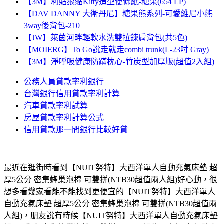
【3M】利貼狠黏Kitty造型便條紙-糖果(654 LP)
【DAV DANNY 大衛丹尼】糖果熊系列-可愛維尼小熊
3way後背包-210
【JW】萊茵河畔輕軟水洗雙拉鍊肩背包(共5色)
【MOIERG】To Go說走就走combi trunk(L-23吋 Gray)
【3M】淨呼吸健康防蹣枕心-竹炭型加厚版(超值2入組)
公務人員貸款率利銀行
台灣銀行信用貸款率利計算
汽車貸款率利試算
房屋貸款率利計算公式
信用貸款那一間銀行比較好貸
最近在逛街時看到【NUIT努特】大西洋單人自動充氣床墊 超
厚5公分 密集蜂巢泡棉 可雙拼(NTB30超值兩人組)好心動，很
想多看幾家看能不能找到更便宜的【NUIT努特】大西洋單人
自動充氣床墊 超厚5公分 密集蜂巢泡棉 可雙拼(NTB30超值兩
人組)，朋友說有時候【NUIT努特】大西洋單人自動充氣床墊