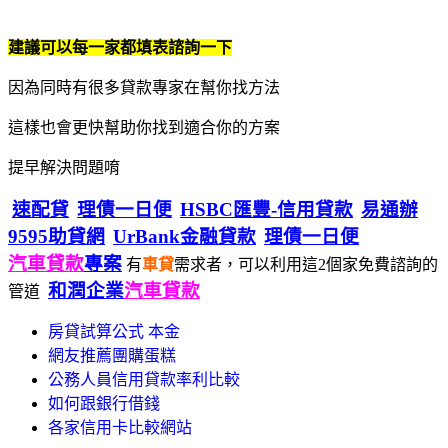
建議可以每一家都填表諮詢一下
因為同時有很多貸款專家在幫你找方法
這樣也會更快幫助你找到適合你的方案
提早解決問題唷
速配貸
理債一日便
HSBC匯豐-信用貸款
易通辦
9595助貸網
UrBank金融貸款
理債一日便
汽車貸款
專案
有
車貸
需求者，可以利用這2個家免費諮詢的
和潤企業
汽車貸款
管道
房貸試算公式 本金
網友推薦團購蛋糕
公務人員信用貸款率利比較
如何跟銀行借錢
各家信用卡比較網站