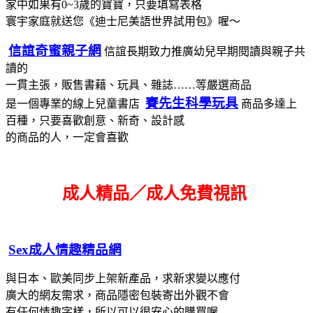
家中如果有0~3歲的寶寶，只要填寫表格
寰宇家庭就送您《迪士尼美語世界試用包》喔～
信誼奇蜜親子網
信誼長期致力推廣幼兒早期閱讀與親子共
讀的
一貫主張，販售書藉、玩具、雜誌……等嚴選商品
賽先生科學玩具
是一個專業的線上兒童書店
商品多達上
百種，只要喜歡創意、新奇、設計感
的商品的人，一定會喜歡
成人精品／成人免費視訊
Sex成人情趣精品網
與日本、歐美同步上架新產品，求新求變以應付
廣大的網友需求，
商品隱密包裝寄出
外觀不會
有任何情趣字樣，所以可以很安心的購買喔