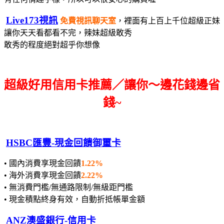
Live173視訊
免費視訊聊天室
，裡面有上百上千位超級正妹
讓你天天看都看不完，辣妹超級敢秀
敢秀的程度絕對超乎你想像
超級好用信用卡推薦／讓你～邊花錢邊省
錢~
HSBC匯豐-現金回饋御璽卡
• 國內消費享現金回饋
1.22%
• 海外消費享現金回饋
2.22%
• 無消費門檻/無通路限制/無級距門檻
• 現金積點終身有效，自動折抵帳單金額
ANZ澳盛銀行-信用卡